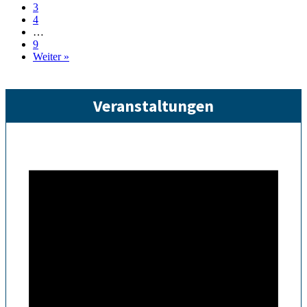
3
Hauptbahnhof
4
…
9
Weiter »
Veranstaltungen