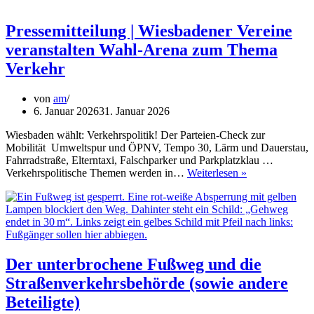
Pressemitteilung | Wiesbadener Vereine
veranstalten Wahl-Arena zum Thema
Verkehr
von
am
6. Januar 2026
31. Januar 2026
Wiesbaden wählt: Verkehrspolitik! Der Parteien-Check zur
Mobilität Umweltspur und ÖPNV, Tempo 30, Lärm und Dauerstau,
Fahrradstraße, Elterntaxi, Falschparker und Parkplatzklau …
Pressemitteilun
Verkehrspolitische Themen werden in…
Weiterlesen »
|
Wiesbadener
Vereine
veranstalten
Wahl-
Arena
zum
Der unterbrochene Fußweg und die
Thema
Straßenverkehrsbehörde (sowie andere
Verkehr
Beteiligte)