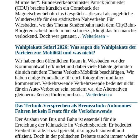
Murmeltier“: Bundesverkehrsminister Patrick Schnieder
(CDU) brachte kürzlich ein Comeback der
Magnetschwebebahn ins Gespräch – diesmal als angebliche
Wunderwaffe für den städtischen Nahverkehr. Für
Wiesbaden, wo das Thema Straßenbahn nach dem CityBahn-
Bürgerentscheid noch immer schmerzt, klingt das für manche
Alle
verlockend. Doch wer genauer…
Weiterlesen »
Jahre
Wahlplakate Safari 2026: Was sagen die Wahlplakate der
wieder:
Parteien zur Mobilität und was nicht?
Das
Märchen
Wir haben den öffentlichen Raum in Wiesbaden vor der
von
Kommunalwahl erkundet und dabei viele Plakate gefunden
der
die sich mit dem Thema Verkehr/Mobilität beschäftigen. Wir
fliegenden
haben einige Fundstücke für euch fotografiert und kurz
Bahn
kommentiert. Verkehrswende Verkehrswende bedeutet nicht
–
für ein Auto-Verbot zu sein, sondern v.a. die Alternativen
Warum
Wahlplakate
gleichermaßen zu fördern und so…
Weiterlesen »
die
Safari
Magnetbahn-
Das Technik-Versprechen als Bremsschuh: Autonomes
2026:
Debatte
Fahren ist kein Ersatz für die Verkehrswende
Was
der
sagen
Der Ausbau von Bus und Bahn ist essentiell für die
Verkehrswende
die
Erreichung der Klimaziele im Verkehrsbereich. Er bedeutet
schadet
Wahlplakate
Freiheit für alle: sozial gerecht, ökologisch sinnvoll und
der
effizient. Doch in der politischen Debatte taucht immer wieder
Parteien