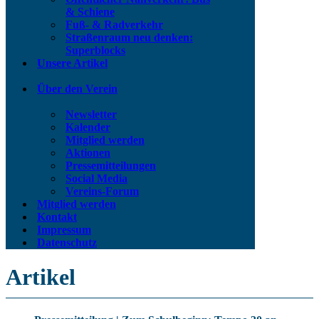
& Schiene
Fuß- & Radverkehr
Straßenraum neu denken:
Superblocks
Unsere Artikel
Über den Verein
Newsletter
Kalender
Mitglied werden
Aktionen
Pressemitteilungen
Social Media
Vereins-Forum
Mitglied werden
Kontakt
Impressum
Datenschutz
Artikel