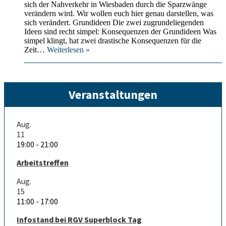
der
sich der Nahverkehr in Wiesbaden durch die Sparzwänge
Kürzungen
verändern wird. Wir wollen euch hier genau darstellen, was
für
sich verändert. Grundideen Die zwei zugrundeliegenden
die
Ideen sind recht simpel: Konsequenzen der Grundideen Was
Stadtteile
simpel klingt, hat zwei drastische Konsequenzen für die
und
Über
Zeit…
Weiterlesen »
Ortsbezirke
35.000
Fahrten
bis
Dezember
Veranstaltungen
2024
gestrichen:
Die
Fahrplankürzungen
Aug.
vom
11
14.
19:00
-
21:00
April
2024
Arbeitstreffen
analysiert
Aug.
15
11:00
-
17:00
Infostand bei RGV Superblock Tag