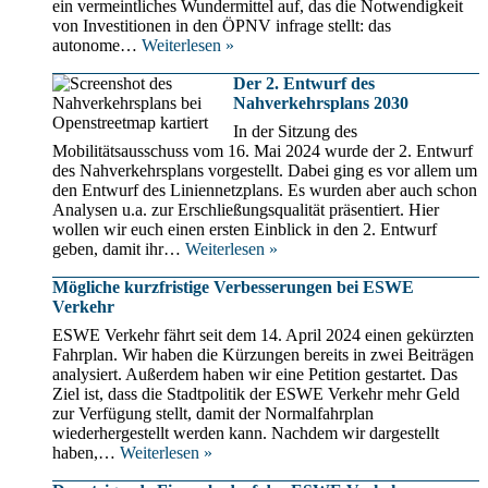
ein vermeintliches Wundermittel auf, das die Notwendigkeit
zur
von Investitionen in den ÖPNV infrage stellt: das
Mobilität
Das
autonome…
Weiterlesen »
und
Technik-
was
Versprechen
Der 2. Entwurf des
nicht?
als
Nahverkehrsplans 2030
Bremsschuh:
In der Sitzung des
Autonomes
Mobilitätsausschuss vom 16. Mai 2024 wurde der 2. Entwurf
Fahren
des Nahverkehrsplans vorgestellt. Dabei ging es vor allem um
ist
den Entwurf des Liniennetzplans. Es wurden aber auch schon
kein
Analysen u.a. zur Erschließungsqualität präsentiert. Hier
Ersatz
wollen wir euch einen ersten Einblick in den 2. Entwurf
für
Der
geben, damit ihr…
Weiterlesen »
die
2.
Verkehrswende
Mögliche kurzfristige Verbesserungen bei ESWE
Entwurf
Verkehr
des
Nahverkehrsplans
ESWE Verkehr fährt seit dem 14. April 2024 einen gekürzten
2030
Fahrplan. Wir haben die Kürzungen bereits in zwei Beiträgen
analysiert. Außerdem haben wir eine Petition gestartet. Das
Ziel ist, dass die Stadtpolitik der ESWE Verkehr mehr Geld
zur Verfügung stellt, damit der Normalfahrplan
wiederhergestellt werden kann. Nachdem wir dargestellt
Mögliche
haben,…
Weiterlesen »
kurzfristige