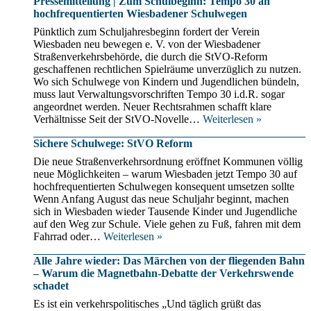
Pressemitteilung | Zum Schulbeginn: Tempo 30 an
hochfrequentierten Wiesbadener Schulwegen
Pünktlich zum Schuljahresbeginn fordert der Verein
Wiesbaden neu bewegen e. V. von der Wiesbadener
Straßenverkehrsbehörde, die durch die StVO-Reform
geschaffenen rechtlichen Spielräume unverzüglich zu nutzen.
Wo sich Schulwege von Kindern und Jugendlichen bündeln,
muss laut Verwaltungsvorschriften Tempo 30 i.d.R. sogar
angeordnet werden. Neuer Rechtsrahmen schafft klare
Pressemitte
Verhältnisse Seit der StVO-Novelle…
Weiterlesen »
|
Sichere Schulwege: StVO Reform
Zum
Schulbegin
Die neue Straßenverkehrsordnung eröffnet Kommunen völlig
Tempo
neue Möglichkeiten – warum Wiesbaden jetzt Tempo 30 auf
30
hochfrequentierten Schulwegen konsequent umsetzen sollte
an
Wenn Anfang August das neue Schuljahr beginnt, machen
hochfreque
sich in Wiesbaden wieder Tausende Kinder und Jugendliche
Wiesbaden
auf den Weg zur Schule. Viele gehen zu Fuß, fahren mit dem
Schulwege
Sichere
Fahrrad oder…
Weiterlesen »
Schulwege:
Alle Jahre wieder: Das Märchen von der fliegenden Bahn
StVO
– Warum die Magnetbahn-Debatte der Verkehrswende
Reform
schadet
Es ist ein verkehrspolitisches „Und täglich grüßt das