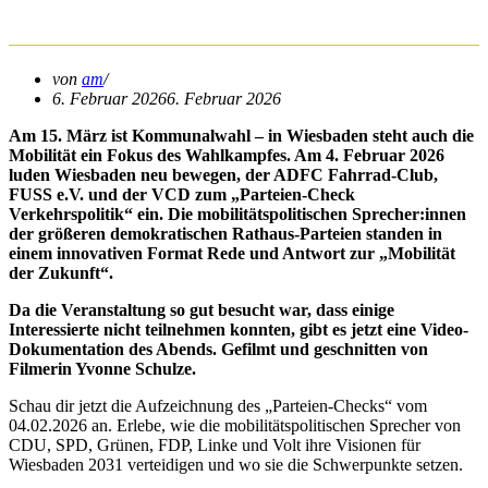
VIDEO!
von
am
6. Februar 2026
6. Februar 2026
Am 15. März ist Kommunalwahl – in Wiesbaden steht auch die
Mobilität ein Fokus des Wahlkampfes. Am 4. Februar 2026
lud
en
Wiesbaden neu bewegen,
der ADFC Fahrrad-Club,
FUSS e.V. und der VCD zum „Parteien-Check
Verkehrspolitik“ ein. Die mobilitätspolitischen Sprecher:innen
der größeren demokratischen Rathaus-Parteien standen in
einem innovativen Format Rede und Antwort zur „Mobilität
der Zukunft“.
Da die Veranstaltung so gut besucht war, dass einige
Interessierte nicht teilnehmen konnten, gibt es jetzt eine Video-
Dokumentation des Abends. Gefilmt und geschnitten von
Filmerin Yvonne Schulze.
Schau dir jetzt die Aufzeichnung des „Parteien-Checks“ vom
04.02.2026 an. Erlebe, wie die mobilitätspolitischen Sprecher von
CDU, SPD, Grünen, FDP, Linke und Volt ihre Visionen für
Wiesbaden 2031 verteidigen und wo sie die Schwerpunkte setzen.