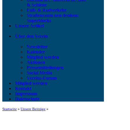
& Schiene
Fuß- & Radverkehr
Straßenraum neu denken:
Superblocks
Unsere Artikel
Über den Verein
Newsletter
Kalender
Mitglied werden
Aktionen
Pressemitteilungen
Social Media
Vereins-Forum
Mitglied werden
Kontakt
Impressum
Datenschutz
Startseite
»
Unsere Beiträge
»
Wiesbaden wählt — das