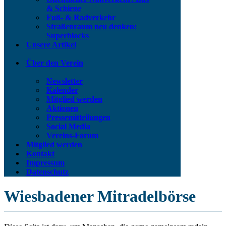
& Schiene
Fuß- & Radverkehr
Straßenraum neu denken:
Superblocks
Unsere Artikel
Über den Verein
Newsletter
Kalender
Mitglied werden
Aktionen
Pressemitteilungen
Social Media
Vereins-Forum
Mitglied werden
Kontakt
Impressum
Datenschutz
Wiesbadener Mitradelbörse