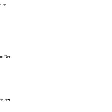
hier
hr: Der
r jetzt