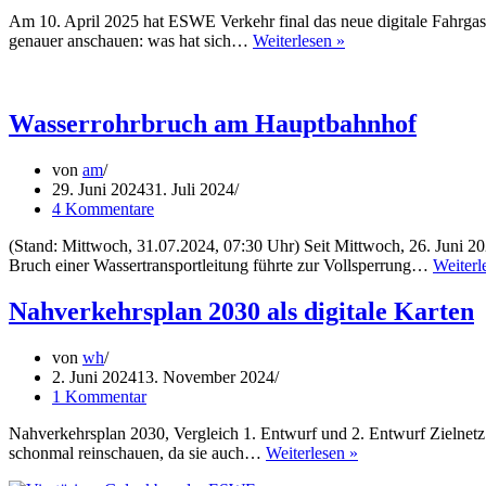
Mainz
Am 10. April 2025 hat ESWE Verkehr final das neue digitale Fahrgas
abgeschnitten
Neues
genauer anschauen: was hat sich…
Weiterlesen »
–
System
Verein
für
bemängelt
Fahrgastinformation
Kommunikation
am
Wasserrohrbruch am Hauptbahnhof
und
Hauptbahnhof
Umsetzung
der
von
am
S-
29. Juni 2024
31. Juli 2024
Bahn-
4 Kommentare
Baumaßnahmen
(Stand: Mittwoch, 31.07.2024, 07:30 Uhr) Seit Mittwoch, 26. Juni 2
Bruch einer Wassertransportleitung führte zur Vollsperrung…
Weiterl
Nahverkehrsplan 2030 als digitale Karten
von
wh
2. Juni 2024
13. November 2024
1 Kommentar
Nahverkehrsplan 2030, Vergleich 1. Entwurf und 2. Entwurf Zielnetz Di
Nahverkehrsplan
schonmal reinschauen, da sie auch…
Weiterlesen »
2030