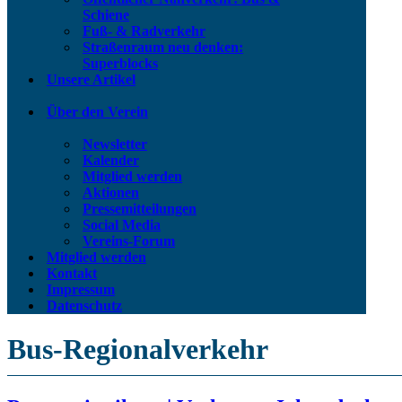
Schiene
Fuß- & Radverkehr
Straßenraum neu denken:
Superblocks
Unsere Artikel
Über den Verein
Newsletter
Kalender
Mitglied werden
Aktionen
Pressemitteilungen
Social Media
Vereins-Forum
Mitglied werden
Kontakt
Impressum
Datenschutz
Bus-Regionalverkehr