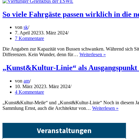
als
digitale
Karten
So viele Fahrgäste passen wirklich in di
von
sk
7. April 2023
3. März 2024
7 Kommentare
Die Angaben zur Kapazität von Bussen schwanken. Während sich Sitzplä
So
Differenzen. Kein Wunder, denn für…
Weiterlesen »
viele
Fahrgäste
„Kunst&Kultur-Linie“ als Ausgangspunkt f
passen
wirklich
von
am
in
10. März 2022
3. März 2024
die
4 Kommentare
neuen
ESWE-
„Kunst&Kultur-Meile“ und „Kunst&Kultur-Linie“ Noch in diesem Jahr
Gelenkbusse
„Kunst&Ku
Sammlung Ernst, auch die Architektur von…
Weiterlesen »
Linie“
als
Ausgangs
Veranstaltungen
für
Ringlinie