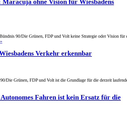
n: Maracuja ohne Vision für Wiesbadens
ndnis 90/Die Grünen, FDP und Volt keine Strategie oder Vision für 
Pressemitteilung
 »
|
Verlorene
r Wiesbadens Verkehr erkennbar
Jahre
drohen:
Maracuja
ohne
Vision
0/Die Grünen, FDP und Volt ist die Grundlage für die derzeit laufend
für
ierungspapier
Wiesbadens
:
Verkehr
e
Autonomes Fahren ist kein Ersatz für die
on
badens
ehr
nnbar