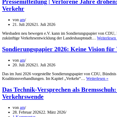
Pressemitteilung | Verlorene Jahre drohe
Verkehr
von
am
21. Juli 2026
21. Juli 2026
Wiesbaden neu bewegen e.V. kann im Sondierungspapier von CDU, Bü
zukünftige Verkehrsentwicklung der Landeshauptstadt…
Weiterlesen
Sondierungspapier 2026: Keine Vision fü
von
am
20. Juli 2026
21. Juli 2026
Das im Juni 2026 vorgestellte Sondierungspapier von CDU, Bündnis 9
Sond
Koalitionsverhandlungen. Im Kapitel „Verkehr“…
Weiterlesen »
2026
Kein
Das Technik-Versprechen als Bremsschuh: 
Visi
Verkehrswende
für
Wies
Verk
von
am
erke
28. Februar 2026
22. März 2026
1 Kommentar