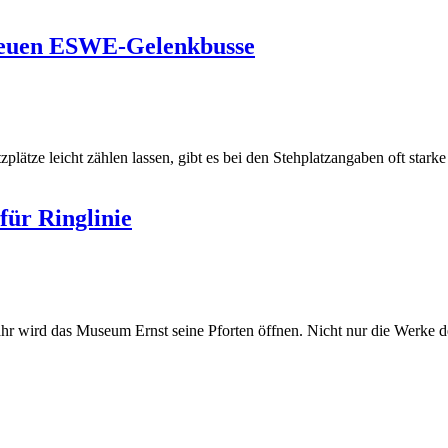
e neuen ESWE-Gelenkbusse
tze leicht zählen lassen, gibt es bei den Stehplatzangaben oft starke
ür Ringlinie
 wird das Museum Ernst seine Pforten öffnen. Nicht nur die Werke d
ltur-
punkt