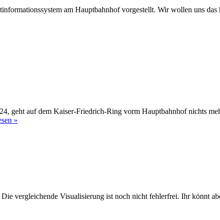
tinformationssystem am Hauptbahnhof vorgestellt. Wir wollen uns das 
en
024, geht auf dem Kaiser-Friedrich-Ring vorm Hauptbahnhof nichts me
Wasserrohrbruch
esen »
am
Hauptbahnhof
e vergleichende Visualisierung ist noch nicht fehlerfrei. Ihr könnt abe