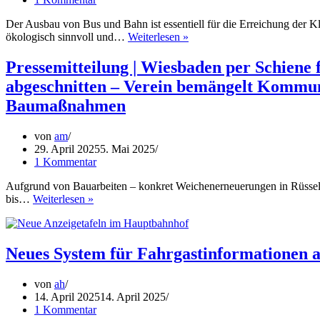
Der Ausbau von Bus und Bahn ist essentiell für die Erreichung der Klim
Das
ökologisch sinnvoll und…
Weiterlesen »
Technik-
Versprechen
Pressemitteilung | Wiesbaden per Schiene
als
abgeschnitten – Verein bemängelt Kommu
Bremsschuh:
Autonomes
Baumaßnahmen
Fahren
ist
von
am
kein
29. April 2025
5. Mai 2025
Ersatz
1 Kommentar
für
die
Aufgrund von Bauarbeiten – konkret Weichenerneuerungen in Rüsselsh
Verkehrswende
Pressemitteilung
bis…
Weiterlesen »
|
Wiesbaden
per
Schiene
Neues System für Fahrgastinformationen
für
Wochen
von
ah
von
14. April 2025
14. April 2025
Flughafen
1 Kommentar
und