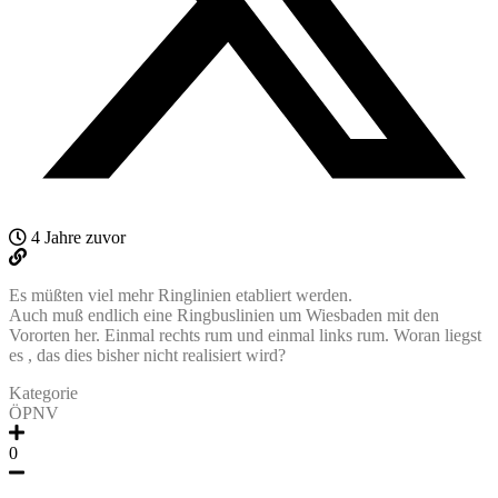
4 Jahre zuvor
Es müßten viel mehr Ringlinien etabliert werden.
Auch muß endlich eine Ringbuslinien um Wiesbaden mit den
Vororten her. Einmal rechts rum und einmal links rum. Woran liegst
es , das dies bisher nicht realisiert wird?
Kategorie
ÖPNV
0