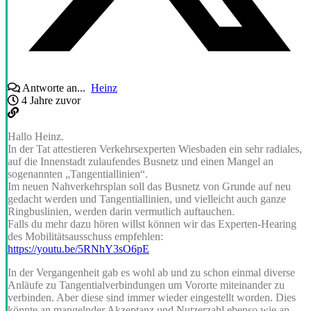
Antworte an...
Heinz
4 Jahre zuvor
Hallo Heinz.
In der Tat attestieren Verkehrsexperten Wiesbaden ein sehr radiales,
auf die Innenstadt zulaufendes Busnetz und einen Mangel an
sogenannten „Tangentiallinien“.
Im neuen Nahverkehrsplan soll das Busnetz von Grunde auf neu
gedacht werden und Tangentiallinien, und vielleicht auch ganze
Ringbuslinien, werden darin vermutlich auftauchen.
Falls du mehr dazu hören willst können wir das Experten-Hearing
des Mobilitätsausschuss empfehlen:
https://youtu.be/5RNhY3sO6pE
In der Vergangenheit gab es wohl ab und zu schon einmal diverse
Anläufe zu Tangentialverbindungen um Vororte miteinander zu
verbinden. Aber diese sind immer wieder eingestellt worden. Dies
könnte an mangelnder Akzeptanz und Nutzerzahl ebenso wie an