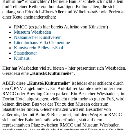
Kulturlinie“ einzurichten? Der neue Bau ist schließlich nicht allein
und Teil einer Reihe von hochkarätigen Kulturstätten, die sich
entlang von Friedrich-Ebert-Allee und Wilhelmstraße wie Perlen an
einer Kette aneinanderreihen:
RMCC (es gab hier bereits Auftritte von Künstlern)
Museum Wiesbaden
Nassauischer Kunstverein
Literaturhaus Villa Clementine
Kunstverein Bellevue-Saal
Staatstheater
Kurhaus
Hier hat Wiesbaden viel zu bieten – hier präsentiert sich Wiesbaden.
Geradezu eine
„Kunst&Kulturmeile“
.
ABER diese
„Kunst&Kulturmeile“
ist leider eher schlecht durch
den ÖPNV angebunden . Ein Autofahrer könnte direkt unter dem
RMCC oder Bowling Green parken. Ein Besucher Wiesbadens, im
Dorint Hotel abgestiegen, vielleicht nicht mehr so gut zu Fuß, wird
keinen direkten Bus vor der Tür zu den Museen oder zum
Staatstheater finden. Gleichermaßen wird ein Besucher von
außerorts, der mit Bahn & Bus anreist, auf dem Weg zum RMCC
sich auf der Bahnhofstraße wiederfinden, statt auf dem
repräsentativen Platz zwischen RMCC und Museum Wiesbaden