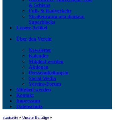
& Schiene
Fuß- & Radverkehr
Straßenraum neu denken:
Superblocks
Unsere Artikel
Über den Verein
Newsletter
Kalender
Mitglied werden
Aktionen
Pressemitteilungen
Social Media
Vereins-Forum
Mitglied werden
Kontakt
Impressum
Datenschutz
Startseite
»
Unsere Beiträge
»
„Kunst&Kultur-Linie“ als