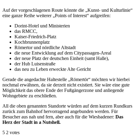
Auf der vorgeschlagenen Route könnte die „Kunst- und Kulturlinie“
eine ganze Reihe weiterer „Points of Interest“ aufgreifen:
Dorint-Hotel und Ministerien
das RMCC,
Kaiser-Friedrich-Platz
Kochbrunnenplatz
Römertor und nördliche Altstadt
die neue Entwicklung auf dem Citypassagen-Areal
der neue Platz der deutschen Einheit (samt Halle),
der Hub Luisenstraße
das neu zu Leben erweckte Alte Gericht
Gerade die angedachte Haltestelle „Römertör“ möchten wir hierbei
nochmal erwähnen, da sie derzeit nicht existiert. Sie wäre eine gute
Möglichkeit das obere Ende der Fußgängerzone und anliegende
Wohngebiete zu erschließen.
All die oben genannten Standorte würden auf dem kurzen Rundkurs
zurück zum Bahnhof hervorragend angebunden werden. Für
Besucher aus nah und fern, aber auch für die Wiesbadener:
Das
Herz der Stadt in a Nutshell.
5
2
votes