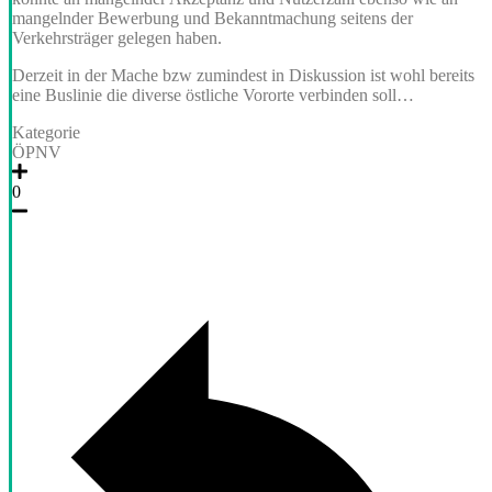
mangelnder Bewerbung und Bekanntmachung seitens der
Verkehrsträger gelegen haben.
Derzeit in der Mache bzw zumindest in Diskussion ist wohl bereits
eine Buslinie die diverse östliche Vororte verbinden soll…
Kategorie
ÖPNV
0