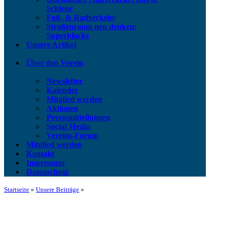
Schiene
Fuß- & Radverkehr
Straßenraum neu denken:
Superblocks
Unsere Artikel
Über den Verein
Newsletter
Kalender
Mitglied werden
Aktionen
Pressemitteilungen
Social Media
Vereins-Forum
Mitglied werden
Kontakt
Impressum
Datenschutz
Startseite
»
Unsere Beiträge
»
Pressemitteilung | Wiesbaden ne