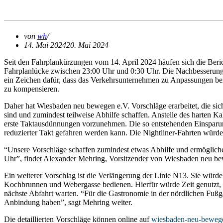
vor
von
wh
14. Mai 2024
20. Mai 2024
Seit den Fahrplankürzungen vom 14. April 2024 häufen sich die Beric
Fahrplanlücke zwischen 23:00 Uhr und 0:30 Uhr. Die Nachbesserunge
ein Zeichen dafür, dass das Verkehrsunternehmen zu Anpassungen bere
zu kompensieren.
Daher hat Wiesbaden neu bewegen e.V. Vorschläge erarbeitet, die sich
sind und zumindest teilweise Abhilfe schaffen. Anstelle des harten Ka
erste Taktausdünnungen vorzunehmen. Die so entstehenden Einsparun
reduzierter Takt gefahren werden kann. Die Nightliner-Fahrten würde
“Unsere Vorschläge schaffen zumindest etwas Abhilfe und ermöglich
Uhr”, findet Alexander Mehring, Vorsitzender von Wiesbaden neu b
Ein weiterer Vorschlag ist die Verlängerung der Linie N13. Sie würde
Kochbrunnen und Webergasse bedienen. Hierfür würde Zeit genutzt, i
nächste Abfahrt warten. “Für die Gastronomie in der nördlichen Fußg
Anbindung haben”, sagt Mehring weiter.
Die detaillierten Vorschläge können online auf
wiesbaden-neu-bewege