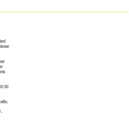
ind
bleme
bar
hr
ein
 0:30
raße,
V-