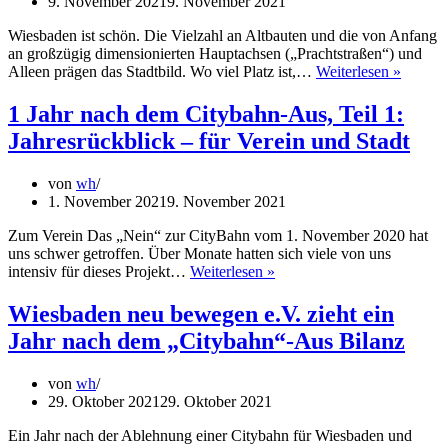
9. November 2021
9. November 2021
Wiesbaden ist schön. Die Vielzahl an Altbauten und die von Anfang
an großzügig dimensionierten Hauptachsen („Prachtstraßen“) und
1
Alleen prägen das Stadtbild. Wo viel Platz ist,…
Weiterlesen »
Jahr
nach
1 Jahr nach dem Citybahn-Aus, Teil 1:
dem
Jahresrückblick – für Verein und Stadt
Cityba
Aus,
Teil
von
wh
2:
1. November 2021
9. November 2021
Bestan
von
Zum Verein Das „Nein“ zur CityBahn vom 1. November 2020 hat
Proble
uns schwer getroffen. Über Monate hatten sich viele von uns
der
1
intensiv für dieses Projekt…
Weiterlesen »
Stadt
Jahr
nach
Wiesbaden neu bewegen e.V. zieht ein
dem
Jahr nach dem „Citybahn“-Aus Bilanz
Citybahn-
Aus,
Teil
von
wh
1:
29. Oktober 2021
29. Oktober 2021
Jahresrückblick
–
Ein Jahr nach der Ablehnung einer Citybahn für Wiesbaden und