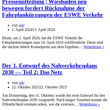
Pressemitteilung | Wiesbaden neu
bewegen fordert Rücknahme der
Fahrplankürzungen der ESWE Verkehr
von
wh
2. April 2024
13. April 2024
Heute, am 2. April 2024, hat die ESWE Verkehr die
Fahrplankürzungen zum 14. April 2024 veröffentlicht. Diese sind
Pre
die nächste bittere Konsequenz aus dem Ergebnis…
Weiterlesen »
|
Wie
neu
be
Der 1. Entwurf des Nahverkehrsplans
ford
2030 — Teil 2: Das Netz
Rü
der
Fah
von
wh
der
22. Oktober 2023
22. Oktober 2023
ES
Ver
Am Donnerstag, den 11. Oktober, wurde der erste Entwurf für den
Nahverkehrsplan 2030 vorgestellt. Nach langer Vorarbeit konnte die
Der
Öffentlichkeit erstmals sehen, wie die externen…
Weiterlesen »
1.