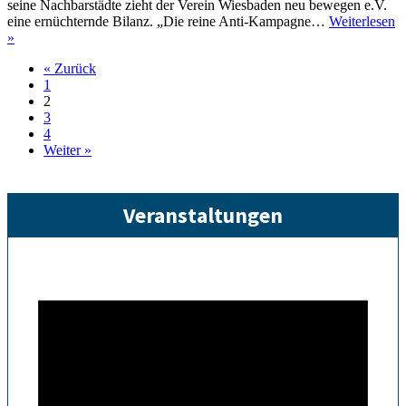
für
seine Nachbarstädte zieht der Verein Wiesbaden neu bewegen e.V.
Verein
eine ernüchternde Bilanz. „Die reine Anti-Kampagne…
Weiterlesen
und
Wiesbaden
»
Stadt
neu
« Zurück
bewegen
1
e.V.
2
zieht
3
ein
4
Jahr
Weiter »
nach
dem
„Citybahn“-
Aus
Veranstaltungen
Bilanz