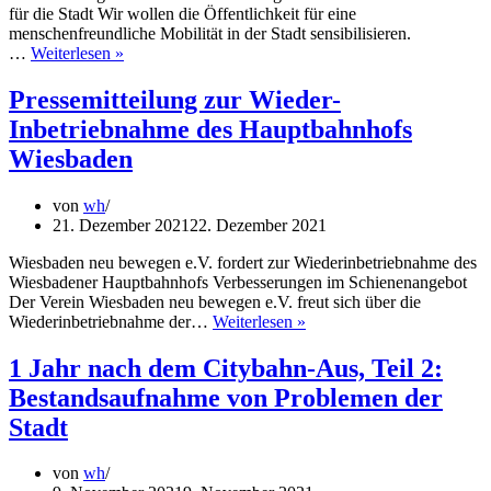
für die Stadt Wir wollen die Öffentlichkeit für eine
menschenfreundliche Mobilität in der Stadt sensibilisieren.
1
…
Weiterlesen »
Jahr
nach
Pressemitteilung zur Wieder-
dem
Inbetriebnahme des Hauptbahnhofs
Citybahn-
Aus,
Wiesbaden
Teil
3:
von
wh
Unser
21. Dezember 2021
22. Dezember 2021
Beitrag
Wiesbaden neu bewegen e.V. fordert zur Wiederinbetriebnahme des
Wiesbadener Hauptbahnhofs Verbesserungen im Schienenangebot
Der Verein Wiesbaden neu bewegen e.V. freut sich über die
Pressemitteilung
Wiederinbetriebnahme der…
Weiterlesen »
zur
Wieder-
1 Jahr nach dem Citybahn-Aus, Teil 2:
Inbetriebnahme
Bestandsaufnahme von Problemen der
des
Hauptbahnhofs
Stadt
Wiesbaden
von
wh