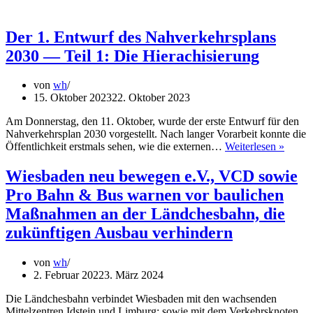
Entwu
des
Nahve
Der 1. Entwurf des Nahverkehrsplans
2030
2030 — Teil 1: Die Hierachisierung
—
Teil
2:
von
wh
Das
15. Oktober 2023
22. Oktober 2023
Netz
Am Donnerstag, den 11. Oktober, wurde der erste Entwurf für den
Nahverkehrsplan 2030 vorgestellt. Nach langer Vorarbeit konnte die
Der
Öffentlichkeit erstmals sehen, wie die externen…
Weiterlesen »
1.
Entwu
Wiesbaden neu bewegen e.V., VCD sowie
des
Pro Bahn & Bus warnen vor baulichen
Nahve
2030
Maßnahmen an der Ländchesbahn, die
—
zukünftigen Ausbau verhindern
Teil
1:
Die
von
wh
Hierac
2. Februar 2022
3. März 2024
Die Ländchesbahn verbindet Wiesbaden mit den wachsenden
Mittelzentren Idstein und Limburg; sowie mit dem Verkehrsknoten