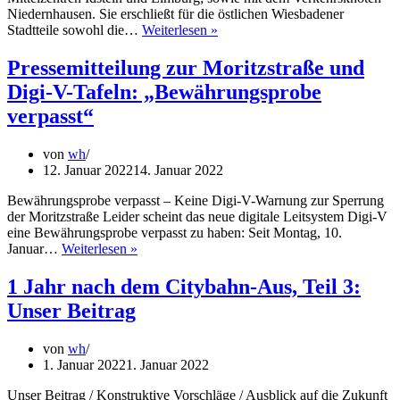
Niedernhausen. Sie erschließt für die östlichen Wiesbadener
Wiesbaden
Stadtteile sowohl die…
Weiterlesen »
neu
bewegen
Pressemitteilung zur Moritzstraße und
e.V.,
Digi-V-Tafeln: „Bewährungsprobe
VCD
sowie
verpasst“
Pro
Bahn
von
wh
&
12. Januar 2022
14. Januar 2022
Bus
warnen
Bewährungsprobe verpasst – Keine Digi-V-Warnung zur Sperrung
vor
der Moritzstraße Leider scheint das neue digitale Leitsystem Digi-V
baulichen
eine Bewährungsprobe verpasst zu haben: Seit Montag, 10.
Maßnahmen
Pressemitteilung
Januar…
Weiterlesen »
an
zur
der
Moritzstraße
1 Jahr nach dem Citybahn-Aus, Teil 3:
Ländchesbahn,
und
die
Unser Beitrag
Digi-
zukünftigen
V-
Ausbau
Tafeln:
von
wh
verhindern
„Bewährungsprobe
1. Januar 2022
1. Januar 2022
verpasst“
Unser Beitrag / Konstruktive Vorschläge / Ausblick auf die Zukunft