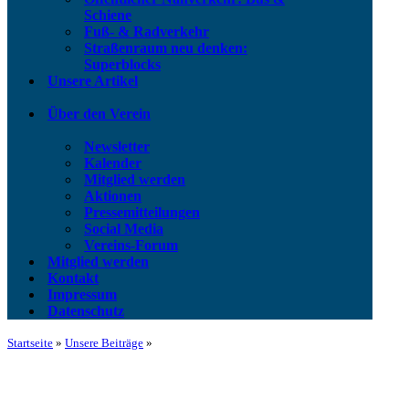
Schiene
Fuß- & Radverkehr
Straßenraum neu denken:
Superblocks
Unsere Artikel
Über den Verein
Newsletter
Kalender
Mitglied werden
Aktionen
Pressemitteilungen
Social Media
Vereins-Forum
Mitglied werden
Kontakt
Impressum
Datenschutz
Startseite
»
Unsere Beiträge
»
Schienenersatzverkehre (SEV) 