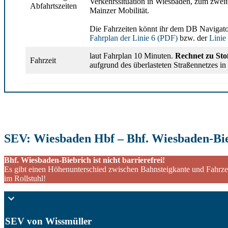
Verkehrssituation in Wiesbaden, zum zweit
Abfahrtszeiten
Mainzer Mobilität.
Die Fahrzeiten könnt ihr dem DB Navigat
Fahrplan der Linie 6 (PDF)
bzw. der
Linie
laut Fahrplan 10 Minuten.
Rechnet zu Sto
Fahrzeit
aufgrund des überlasteten Straßennetzes i
SEV: Wiesbaden Hbf – Bhf. Wiesbaden-Bi
Bhf. Wiesbaden-Biebrich ist nicht barrierefrei!
Es gibt einen Höhenunterschied zwischen Bahnsteigkante und Fahrzeu
im Rollstuhl!
SEV von Wissmüller