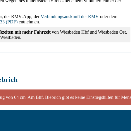
en wegen des unbefristeten Streiks bei einem Subunternehmer der
or, der RMV-App, der
Verbindungsauskunft der RMV
oder dem
 33 (PDF)
entnehmen.
ßzeiten mit mehr Fahrzeit
von Wiesbaden Hbf und Wiesbaden Ost,
n Wiesbaden.
ebrich
g von 64 cm. Am Bhf. Biebrich gibt es keine Einstiegshilfen für Men