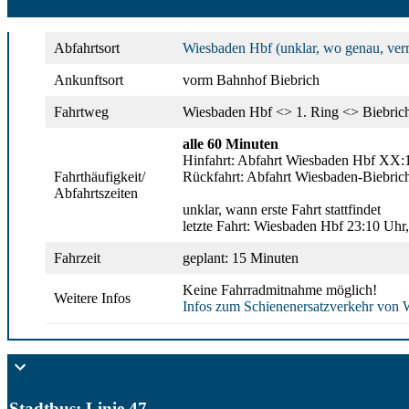
Abfahrtsort
Wiesbaden Hbf (unklar, wo genau, verm
Ankunftsort
vorm Bahnhof Biebrich
Fahrtweg
Wiesbaden Hbf <> 1. Ring <> Biebrich
alle 60 Minuten
Hinfahrt: Abfahrt Wiesbaden Hbf XX:1
Fahrthäufigkeit/
Rückfahrt: Abfahrt Wiesbaden-Biebri
Abfahrtszeiten
unklar, wann erste Fahrt stattfindet
letzte Fahrt: Wiesbaden Hbf 23:10 Uhr
Fahrzeit
geplant: 15 Minuten
Keine Fahrradmitnahme möglich!
Weitere Infos
Infos zum Schienenersatzverkehr von 
Stadtbus: Linie 47