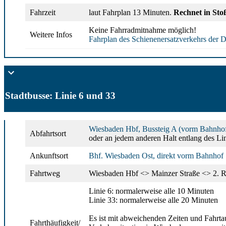
Fahrzeit
laut Fahrplan 13 Minuten.
Rechnet in Stoß
Keine Fahrradmitnahme möglich!
Weitere Infos
Fahrplan des Schienenersatzverkehrs der D
Stadtbusse: Linie 6 und 33
Wiesbaden Hbf, Bussteig A (vorm Bahnho
Abfahrtsort
oder an jedem anderen Halt entlang des L
Ankunftsort
Bhf. Wiesbaden Ost, direkt vorm Bahnhof
Fahrtweg
Wiesbaden Hbf <> Mainzer Straße <> 2. Ri
Linie 6: normalerweise alle 10 Minuten
Linie 33: normalerweise alle 20 Minuten
Es ist mit abweichenden Zeiten und Fahrta
Fahrthäufigkeit/