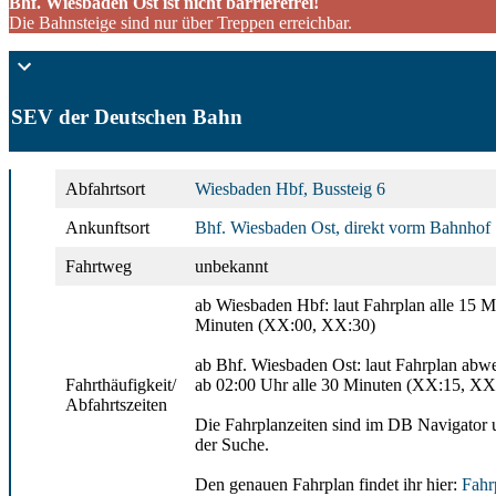
Bhf. Wiesbaden Ost ist nicht barrierefrei!
Die Bahnsteige sind nur über Treppen erreichbar.
SEV der Deutschen Bahn
Abfahrtsort
Wiesbaden Hbf, Bussteig 6
Ankunftsort
Bhf. Wiesbaden Ost, direkt vorm Bahnhof
Fahrtweg
unbekannt
ab Wiesbaden Hbf: laut Fahrplan alle 15 
Minuten (XX:00, XX:30)
ab Bhf. Wiesbaden Ost: laut Fahrplan ab
Fahrthäufigkeit/
ab 02:00 Uhr alle 30 Minuten (XX:15, XX
Abfahrtszeiten
Die Fahrplanzeiten sind im DB Navigator u
der Suche.
Den genauen Fahrplan findet ihr hier:
Fahr