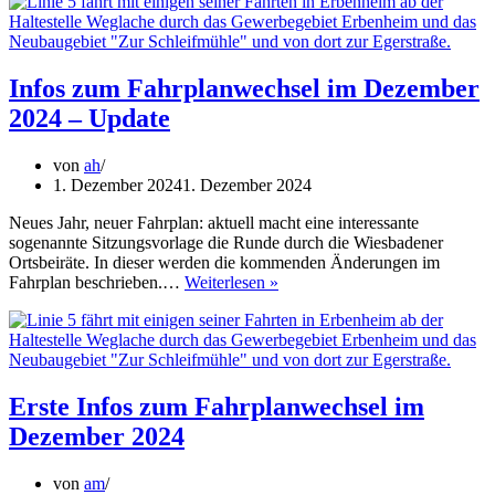
Infos zum Fahrplanwechsel im Dezember
2024 – Update
von
ah
1. Dezember 2024
1. Dezember 2024
Neues Jahr, neuer Fahrplan: aktuell macht eine interessante
sogenannte Sitzungsvorlage die Runde durch die Wiesbadener
Ortsbeiräte. In dieser werden die kommenden Änderungen im
Infos
Fahrplan beschrieben.…
Weiterlesen »
zum
Fahrplanwechsel
im
Dezember
2024
–
Erste Infos zum Fahrplanwechsel im
Update
Dezember 2024
von
am