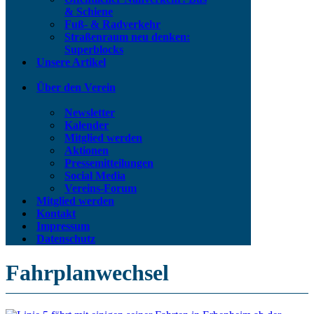
& Schiene
Fuß- & Radverkehr
Straßenraum neu denken:
Superblocks
Unsere Artikel
Über den Verein
Newsletter
Kalender
Mitglied werden
Aktionen
Pressemitteilungen
Social Media
Vereins-Forum
Mitglied werden
Kontakt
Impressum
Datenschutz
Fahrplanwechsel