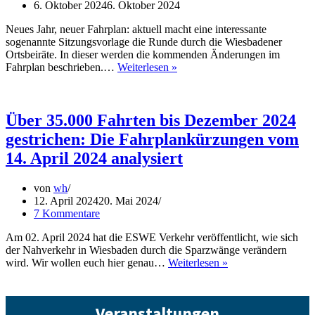
6. Oktober 2024
6. Oktober 2024
Neues Jahr, neuer Fahrplan: aktuell macht eine interessante
sogenannte Sitzungsvorlage die Runde durch die Wiesbadener
Ortsbeiräte. In dieser werden die kommenden Änderungen im
Erste
Fahrplan beschrieben.…
Weiterlesen »
Infos
zum
Fahrplanwechsel
im
Über 35.000 Fahrten bis Dezember 2024
Dezember
gestrichen: Die Fahrplankürzungen vom
2024
14. April 2024 analysiert
von
wh
12. April 2024
20. Mai 2024
7 Kommentare
Am 02. April 2024 hat die ESWE Verkehr veröffentlicht, wie sich
der Nahverkehr in Wiesbaden durch die Sparzwänge verändern
Über
wird. Wir wollen euch hier genau…
Weiterlesen »
35.000
Fahrten
bis
Veranstaltungen
Dezember