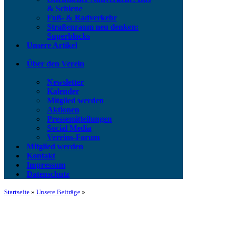
& Schiene
Fuß- & Radverkehr
Straßenraum neu denken:
Superblocks
Unsere Artikel
Über den Verein
Newsletter
Kalender
Mitglied werden
Aktionen
Pressemitteilungen
Social Media
Vereins-Forum
Mitglied werden
Kontakt
Impressum
Datenschutz
Startseite
»
Unsere Beiträge
»
Pressemitteilung | Wiesbaden