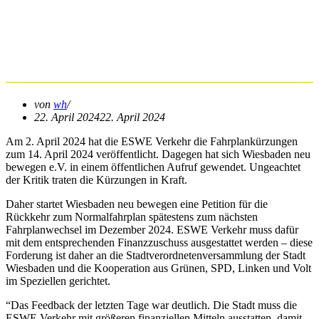
neu bewegen startet Petition
für Rückkehr der ESWE
Verkehr zum Normalfahrplan
von
wh
22. April 2024
22. April 2024
Am 2. April 2024 hat die ESWE Verkehr die Fahrplankürzungen
zum 14. April 2024 veröffentlicht. Dagegen hat sich Wiesbaden neu
bewegen e.V. in einem öffentlichen Aufruf gewendet. Ungeachtet
der Kritik traten die Kürzungen in Kraft.
Daher startet Wiesbaden neu bewegen eine Petition für die
Rückkehr zum Normalfahrplan spätestens zum nächsten
Fahrplanwechsel im Dezember 2024. ESWE Verkehr muss dafür
mit dem entsprechenden Finanzzuschuss ausgestattet werden – diese
Forderung ist daher an die Stadtverordnetenversammlung der Stadt
Wiesbaden und die Kooperation aus Grünen, SPD, Linken und Volt
im Speziellen gerichtet.
“Das Feedback der letzten Tage war deutlich. Die Stadt muss die
ESWE Verkehr mit größeren finanziellen Mitteln ausstatten, damit