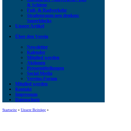
& Schiene
Fuß- & Radverkehr
Straßenraum neu denken:
Superblocks
Unsere Artikel
Über den Verein
Newsletter
Kalender
Mitglied werden
Aktionen
Pressemitteilungen
Social Media
Vereins-Forum
Mitglied werden
Kontakt
Impressum
Datenschutz
Startseite
»
Unsere Beiträge
»
Eine Riesen-Idee für das