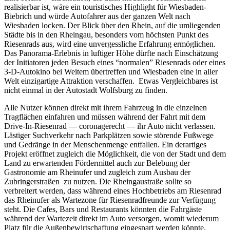
realisierbar ist, wäre ein touristisches Highlight für Wiesbaden-
Biebrich und würde Autofahrer aus der ganzen Welt nach
Wiesbaden locken. Der Blick über den Rhein, auf die umliegenden
Städte bis in den Rheingau, besonders vom höchsten Punkt des
Riesenrads aus, wird eine unvergessliche Erfahrung ermöglichen.
Das Panorama-Erlebnis in luftiger Höhe dürfte nach Einschätzung
der Initiatoren jeden Besuch eines “normalen” Riesenrads oder eines
3-D-Autokino bei Weitem übertreffen und Wiesbaden eine in aller
Welt einzigartige Attraktion verschaffen. Etwas Vergleichbares ist
nicht einmal in der Autostadt Wolfsburg zu finden.
Alle Nutzer können direkt mit ihrem Fahrzeug in die einzelnen
Tragflächen einfahren und müssen während der Fahrt mit dem
Drive-In-Riesenrad — coronagerecht — ihr Auto nicht verlassen.
Lästiger Suchverkehr nach Parkplätzen sowie störende Fußwege
und Gedränge in der Menschenmenge entfallen. Ein derartiges
Projekt eröffnet zugleich die Möglichkeit, die von der Stadt und dem
Land zu erwartenden Fördermittel auch zur Belebung der
Gastronomie am Rheinufer und zugleich zum Ausbau der
Zubringerstraßen zu nutzen. Die Rheingaustraße sollte so
verbreitert werden, dass während eines Hochbetriebs am Riesenrad
das Rheinufer als Wartezone für Riesenradfreunde zur Verfügung
steht. Die Cafes, Bars und Restaurants könnten die Fahrgäste
während der Wartezeit direkt im Auto versorgen, womit wiederum
Platz für die Außenbewirtschaftung eingespart werden könnte.