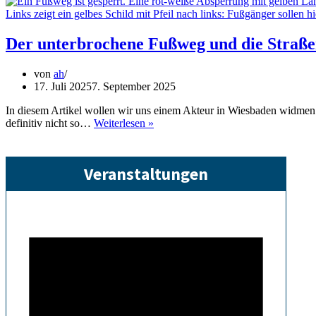
Der unterbrochene Fußweg und die Straßen
von
ah
17. Juli 2025
7. September 2025
In diesem Artikel wollen wir uns einem Akteur in Wiesbaden widmen: d
Der
definitiv nicht so…
Weiterlesen »
unterbrochene
Fußweg
und
Veranstaltungen
die
Straßenverkehrsbehörde
(sowie
andere
Beteiligte)