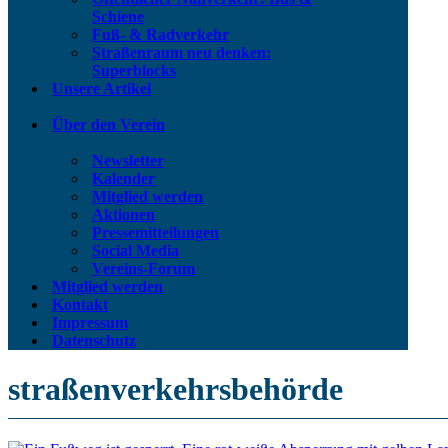
Schiene
Fuß- & Radverkehr
Straßenraum neu denken:
Superblocks
Unsere Artikel
Über den Verein
Newsletter
Kalender
Mitglied werden
Aktionen
Pressemitteilungen
Social Media
Vereins-Forum
Mitglied werden
Kontakt
Impressum
Datenschutz
straßenverkehrsbehörde