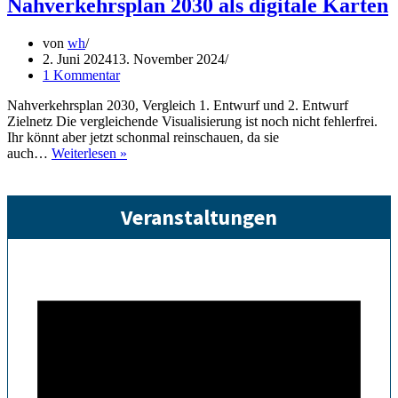
Nahverkehrsplan 2030 als digitale Karten
von
wh
2. Juni 2024
13. November 2024
1 Kommentar
Nahverkehrsplan 2030, Vergleich 1. Entwurf und 2. Entwurf
Zielnetz Die vergleichende Visualisierung ist noch nicht fehlerfrei.
Ihr könnt aber jetzt schonmal reinschauen, da sie
Nahverkehrsplan
auch…
Weiterlesen »
2030
als
digitale
Veranstaltungen
Karten