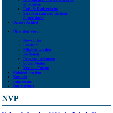
& Schiene
Fuß- & Radverkehr
Straßenraum neu denken:
Superblocks
Unsere Artikel
Über den Verein
Newsletter
Kalender
Mitglied werden
Aktionen
Pressemitteilungen
Social Media
Vereins-Forum
Mitglied werden
Kontakt
Impressum
Datenschutz
NVP