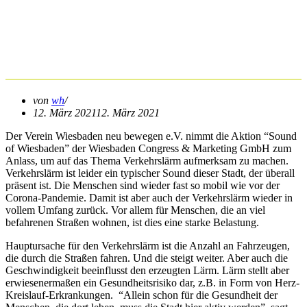
von Wiesbaden neu bewegen
e.V. am Ideenwettbewerb
“Sound of Wiesbaden”
von
wh
12. März 2021
12. März 2021
Der Verein Wiesbaden neu bewegen e.V. nimmt die Aktion “Sound
of Wiesbaden” der Wiesbaden Congress & Marketing GmbH zum
Anlass, um auf das Thema Verkehrslärm aufmerksam zu machen.
Verkehrslärm ist leider ein typischer Sound dieser Stadt, der überall
präsent ist. Die Menschen sind wieder fast so mobil wie vor der
Corona-Pandemie. Damit ist aber auch der Verkehrslärm wieder in
vollem Umfang zurück. Vor allem für Menschen, die an viel
befahrenen Straßen wohnen, ist dies eine starke Belastung.
Hauptursache für den Verkehrslärm ist die Anzahl an Fahrzeugen,
die durch die Straßen fahren. Und die steigt weiter. Aber auch die
Geschwindigkeit beeinflusst den erzeugten Lärm. Lärm stellt aber
erwiesenermaßen ein Gesundheitsrisiko dar, z.B. in Form von Herz-
Kreislauf-Erkrankungen. “Allein schon für die Gesundheit der