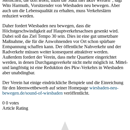
Menschen, die dort leben, muss die Stadt hier aktiv werden”, sagt
Wito Harmuth, Vorsitzender von Wiesbaden neu bewegen. Aber
auch um die Lebensqualität zu erhalten, muss Verkehrslärm
reduziert werden.
Daher fordert Wiesbaden neu bewegen, dass die
Höchstgeschwindigkeit auf Hauptverkehrsachsen gesenkt wird.
Dabei soll das Ziel Tempo 30 sein. Dies ist eine gut umsetzbare
Maßnahme, die für die Anwohnenden vor Ort schon spürbare
Entspannung schaffen kann. Der öffentliche Nahverkehr und der
Radverkehr müssen weiter konsequent attraktiver werden.
Außerdem fordert der Verein, dass mehr Quartiere eingerichtet
werden, in denen Durchgangsverkehr nicht mehr möglich ist. Mittel-
und langfristig ist eine Reduktion des Pkw-Verkehrs in Wiesbaden
aber unabdingbar.
Der Verein hat einige eindrückliche Beispiele und die Einreichung
für den Ideenwettbewerb auf seiner Homepage
wiesbaden-neu-
bewegen.de/sound-of-wiesbaden
veröffentlicht.
0
0
votes
Article Rating