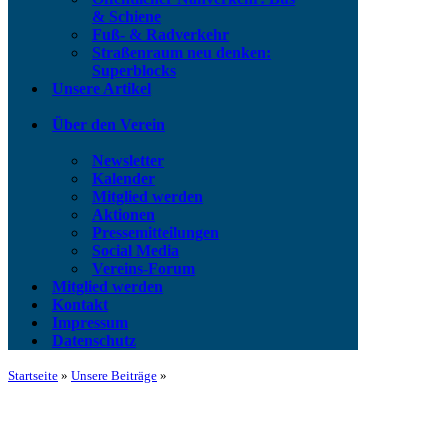
& Schiene
Fuß- & Radverkehr
Straßenraum neu denken:
Superblocks
Unsere Artikel
Über den Verein
Newsletter
Kalender
Mitglied werden
Aktionen
Pressemitteilungen
Social Media
Vereins-Forum
Mitglied werden
Kontakt
Impressum
Datenschutz
Startseite
»
Unsere Beiträge
»
Pressemitteilung zum Beitrag