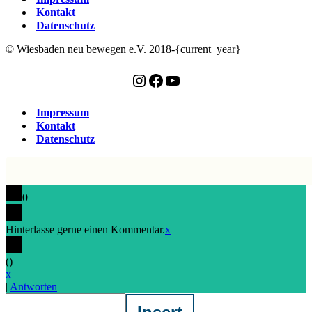
Kontakt
Datenschutz
© Wiesbaden neu bewegen e.V. 2018-{current_year}
Instagram
Facebook
YouTube
Impressum
Kontakt
Datenschutz
0
Hinterlasse gerne einen Kommentar.
x
(
)
x
|
Antworten