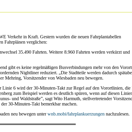
nalysiert
 Verkehr in Kraft. Gestern wurden die neuen Fahrplantabellen
en Fahrplänen verglichen:
nwechsel 35.490 Fahrten. Weitere 8.960 Fahrten werden verkürzt und
bend gibt es keine regelmäßigen Busverbindungen mehr von den Vorort
ordernden Nightliner reduziert. „Die Stadtteile werden dadurch spätab
nder Mehring, Vorsitzender von Wiesbaden neu bewegen.
 Linie 6 wird der 30-Minuten-Takt zur Regel auf den Vorortlinien, die
nberg zum Beispiel werden es deutlich spüren, wenn auf diesen Linien
aunus- und Waldstraße”, sagt Wito Harmuth, stellvertretender Vorsitzend
h der 30-Minuten-Takt bemerkbar machen.
sbaden neu bewegen unter
wnb.mobi/fahrplankuerzungen
nachzulesen.