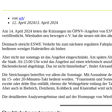
bewegen hat Fahrplantabellen a
von
wh
12. April 2024
13. April 2024
Am 14. April 2024 treten die Kürzungen im ÖPNV-Angebot von ESWE
veröffentlicht. Wiesbaden neu bewegen e.V. hat die neuen mit den alt
Demnach streicht ESWE Verkehr bis zum nächsten regulären Fahrpla
bedienen weniger Haltestellen als bisher.
Aber nicht nur sonntags ist das Angebot eingeschränkt. Am späten A
die Stadt. Ab 23.00 Uhr wird das Angebot auf einen telefonisch anzuf
flächendeckend abgehängt. Das ist nicht hinnehmbar“, findet Alexa
Die Streichungen betreffen vor allem die Sonntage. Mit Ausnahme der
im 15- oder 20-Minuten-Takt bedient werden. “Frauenstein und Sonne
zweite oder dritte Bus entfällt, ebenso die Wohngebiete entlang der T
Aber auch in Biebrich, Dotzheim, Kohlheck und Klarenthal wird sic
Die detaillierten Analyseergebnisse sind auf der Homepage von Wie