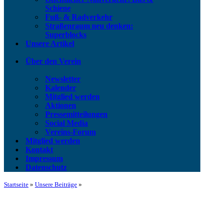
Schiene
Fuß- & Radverkehr
Straßenraum neu denken:
Superblocks
Unsere Artikel
Über den Verein
Newsletter
Kalender
Mitglied werden
Aktionen
Pressemitteilungen
Social Media
Vereins-Forum
Mitglied werden
Kontakt
Impressum
Datenschutz
Startseite
»
Unsere Beiträge
»
Pressemitteilung | ESWE Verkeh