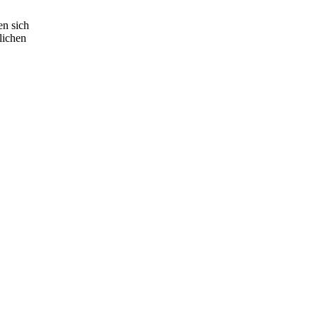
en sich
lichen