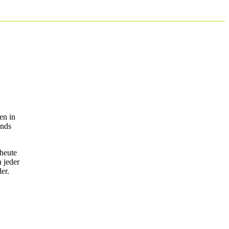
en in
ends
 heute
 jeder
er.