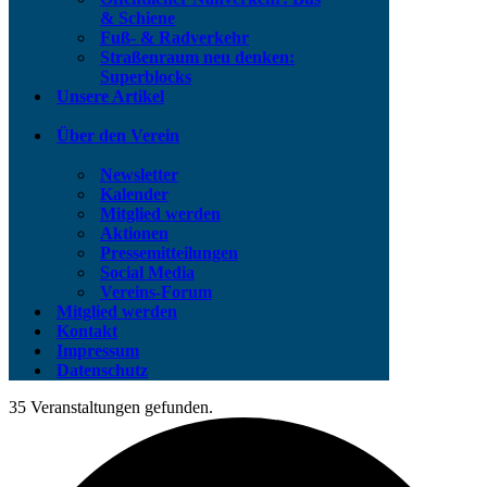
& Schiene
Fuß- & Radverkehr
Straßenraum neu denken:
Superblocks
Unsere Artikel
Über den Verein
Newsletter
Kalender
Mitglied werden
Aktionen
Pressemitteilungen
Social Media
Vereins-Forum
Mitglied werden
Kontakt
Impressum
Datenschutz
35 Veranstaltungen gefunden.