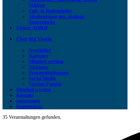
Schiene
Fuß- & Radverkehr
Straßenraum neu denken:
Superblocks
Unsere Artikel
Über den Verein
Newsletter
Kalender
Mitglied werden
Aktionen
Pressemitteilungen
Social Media
Vereins-Forum
Mitglied werden
Kontakt
Impressum
Datenschutz
35 Veranstaltungen gefunden.