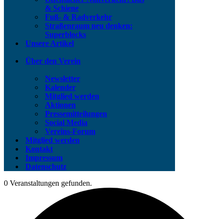
& Schiene
Fuß- & Radverkehr
Straßenraum neu denken:
Superblocks
Unsere Artikel
Über den Verein
Newsletter
Kalender
Mitglied werden
Aktionen
Pressemitteilungen
Social Media
Vereins-Forum
Mitglied werden
Kontakt
Impressum
Datenschutz
0 Veranstaltungen gefunden.