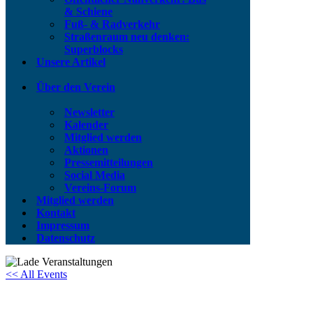
& Schiene
Fuß- & Radverkehr
Straßenraum neu denken:
Superblocks
Unsere Artikel
Über den Verein
Newsletter
Kalender
Mitglied werden
Aktionen
Pressemitteilungen
Social Media
Vereins-Forum
Mitglied werden
Kontakt
Impressum
Datenschutz
<< All Events
Arbeitstreffen