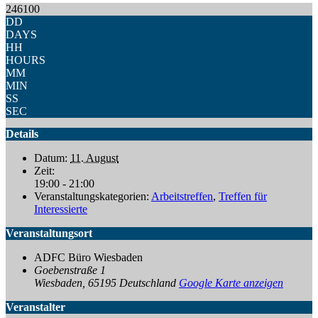
246100
DD
DAYS
HH
HOURS
MM
MIN
SS
SEC
Details
Datum:
11. August
Zeit:
19:00 - 21:00
Veranstaltungskategorien:
Arbeitstreffen
,
Treffen für
Interessierte
Veranstaltungsort
ADFC Büro Wiesbaden
Goebenstraße 1
Wiesbaden
,
65195
Deutschland
Google Karte anzeigen
Veranstalter