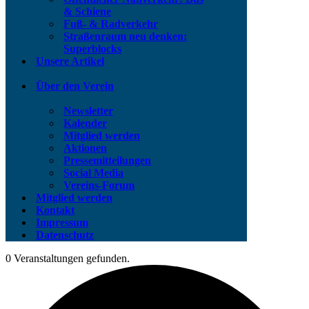
& Schiene
Fuß- & Radverkehr
Straßenraum neu denken:
Superblocks
Unsere Artikel
Über den Verein
Newsletter
Kalender
Mitglied werden
Aktionen
Pressemitteilungen
Social Media
Vereins-Forum
Mitglied werden
Kontakt
Impressum
Datenschutz
0 Veranstaltungen gefunden.