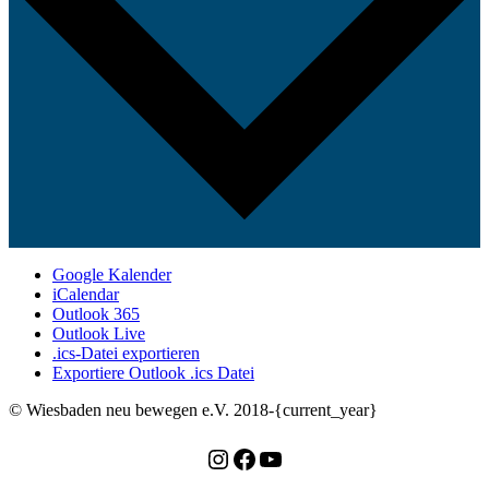
Google Kalender
iCalendar
Outlook 365
Outlook Live
.ics-Datei exportieren
Exportiere Outlook .ics Datei
© Wiesbaden neu bewegen e.V. 2018-{current_year}
Instagram
Facebook
YouTube