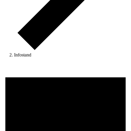
Infostand
Veranstaltungen
für
12.
September
2025